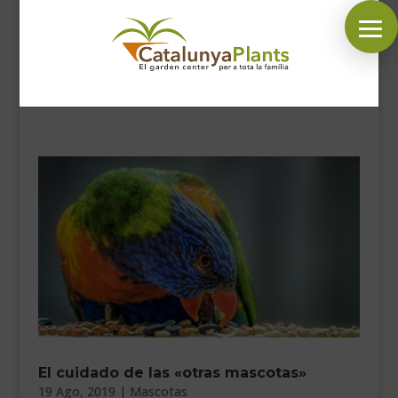
SÍGUENOS EN:
INICIO
PLANTAS
COMPLEMENTOS JARDÍN
MASCOTAS
DECORACIÓN
HORARIO GARDEN
CONTACTAR
El cuidado de las «otras mascotas»
BLOG
19 Ago, 2019
|
Mascotas