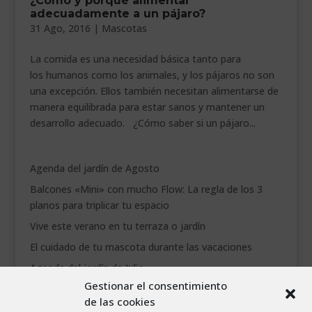
¿Cómo y porqué alimentar
adecuadamente a un pájaro?
31 Ago, 2016
|
Mascotas
La comida es una necesidad básica tanto para
los humanos como los animales, y los pájaros no son
una excepción. Ellos también necesitan alimentarse de
manera equilibrada para estar sanos y mantener un
desarrollo adecuado. ¿Cómo saber si un pájaro...
Agenda del jardín de Agosto
Balcones «Mini» con mucho Flow: La regla de los 3
planos para triplicar tu espacio
Vive este verano en tu terraza o jardín
El cuidado de tu mascota durante las vacaciones
Agenda del jardín de Julio
Gestionar el consentimiento
de las cookies
agosto 2026