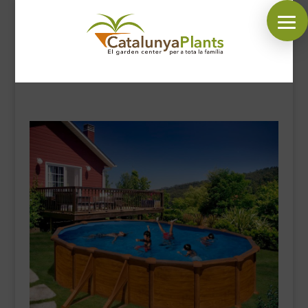
SÍGUENOS EN:
INICIO
PLANTAS
COMPLEMENTOS JARDÍN
MASCOTAS
DECORACIÓN
HORARIO GARDEN
CONTACTAR
BLOG