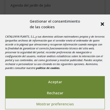
Agenda del jardín de Julio
agosto 2026
Gestionar el consentimiento
L
M
X
J
V
S
D
de las cookies
1
2
CATALUNYA PLANTS, S.L.,y sus dominios utilizan rastreadores propios y de terceros
3
4
5
6
7
8
9
(pequeños archivos de información que el servidor envía al ordenador de quien
10
11
12
13
14
15
16
accede a la página) que almacenan y recuperan información cuando navegas con
la finalidad de garantizar el correcto funcionamiento técnico del sitio web,
17
18
19
20
21
22
23
preservar la seguridad del portal, recordar preferencias de navegación o
configuración del usuario, realizar análisis estadísticos sobre la interacción con el
24
25
26
27
28
29
30
portal y sus contenidos, así como gestionar y mostrar publicidad. Puedes aceptar,
rechazar o personalizar su uso clicando en las siguientes opciones. Asimismo,
31
puedes consultar nuestra
política de cookies
.
« Jul
Aceptar
Rechazar
Aviso legal
-
Política de privacidad
-
Politica de
Mostrar preferencias
Cookies