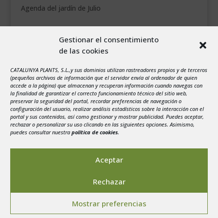
Agenda del jardín de Julio
agosto 2026
Gestionar el consentimiento
L
M
X
J
V
S
D
de las cookies
1
2
3
4
5
6
7
8
9
CATALUNYA PLANTS, S.L.,y sus dominios utilizan rastreadores propios y de terceros
(pequeños archivos de información que el servidor envía al ordenador de quien
10
11
12
13
14
15
16
accede a la página) que almacenan y recuperan información cuando navegas con
la finalidad de garantizar el correcto funcionamiento técnico del sitio web,
17
18
19
20
21
22
23
preservar la seguridad del portal, recordar preferencias de navegación o
configuración del usuario, realizar análisis estadísticos sobre la interacción con el
24
25
26
27
28
29
30
portal y sus contenidos, así como gestionar y mostrar publicidad. Puedes aceptar,
rechazar o personalizar su uso clicando en las siguientes opciones. Asimismo,
31
puedes consultar nuestra
política de cookies
.
« Jul
Aceptar
Rechazar
Aviso legal
-
Política de privacidad
-
Politica de
Mostrar preferencias
Cookies