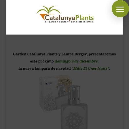
SÍGUENOS EN:
INICIO
PLANTAS
COMPLEMENTOS JARDÍN
MASCOTAS
DECORACIÓN
HORARIO GARDEN
CONTACTAR
BLOG