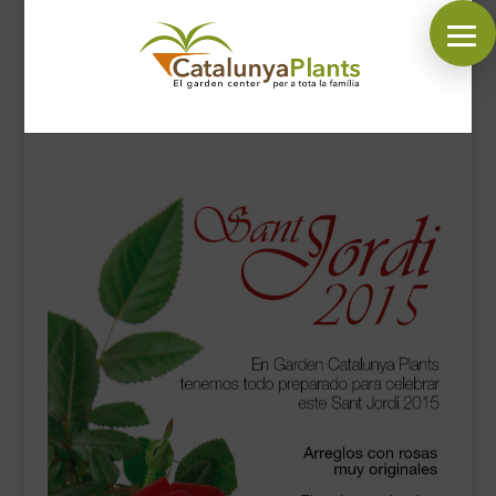
SÍGUENOS EN:
INICIO
PLANTAS
COMPLEMENTOS JARDÍN
MASCOTAS
DECORACIÓN
HORARIO GARDEN
CONTACTAR
BLOG