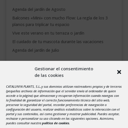
Agenda del jardín de Agosto
Balcones «Mini» con mucho Flow: La regla de los 3
planos para triplicar tu espacio
Vive este verano en tu terraza o jardín
El cuidado de tu mascota durante las vacaciones
Agenda del jardín de Julio
agosto 2026
Gestionar el consentimiento
L
M
X
J
V
S
D
de las cookies
1
2
CATALUNYA PLANTS, S.L.,y sus dominios utilizan rastreadores propios y de terceros
3
4
5
6
7
8
9
(pequeños archivos de información que el servidor envía al ordenador de quien
10
11
12
13
14
15
16
accede a la página) que almacenan y recuperan información cuando navegas con
la finalidad de garantizar el correcto funcionamiento técnico del sitio web,
17
18
19
20
21
22
23
preservar la seguridad del portal, recordar preferencias de navegación o
configuración del usuario, realizar análisis estadísticos sobre la interacción con el
24
25
26
27
28
29
30
portal y sus contenidos, así como gestionar y mostrar publicidad. Puedes aceptar,
rechazar o personalizar su uso clicando en las siguientes opciones. Asimismo,
31
puedes consultar nuestra
política de cookies
.
« Jul