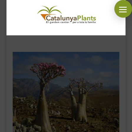
SÍGUENOS EN:
INICIO
PLANTAS
COMPLEMENTOS JARDÍN
MASCOTAS
DECORACIÓN
HORARIO GARDEN
CONTACTAR
BLOG