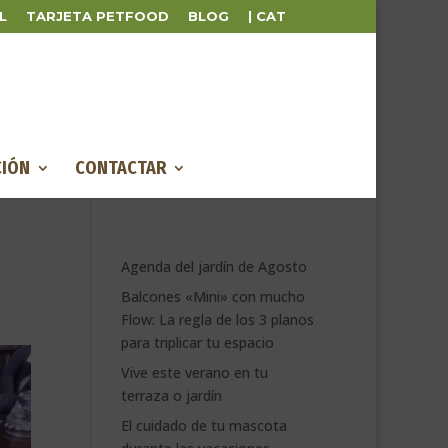
L
TARJETA PETFOOD
BLOG
| CAT
IÓN
CONTACTAR
Agenda del jardín de Agosto
Balcones «Mini» con mucho
Flow: La regla de los 3 planos
para triplicar tu espacio
Vive este verano en tu
terraza o jardín
El cuidado de tu mascota