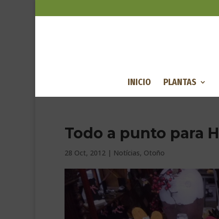
INICIO
PLANTAS
Todo a punto para 
28 Oct, 2012
|
Notícias
,
Otoño