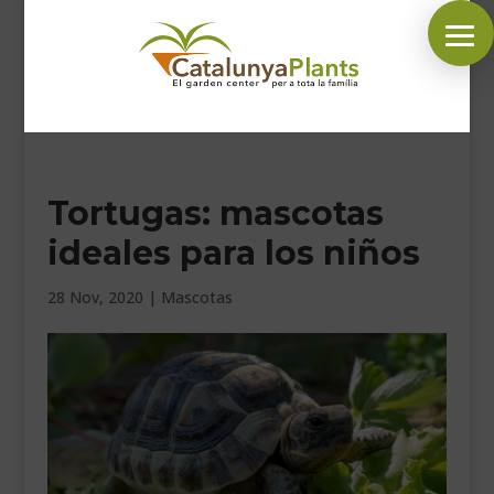
SÍGUENOS EN:
Tortugas: mascotas
INICIO
ideales para los niños
PLANTAS
COMPLEMENTOS JARDÍN
28 Nov, 2020
|
Mascotas
MASCOTAS
DECORACIÓN
HORARIO GARDEN
CONTACTAR
BLOG