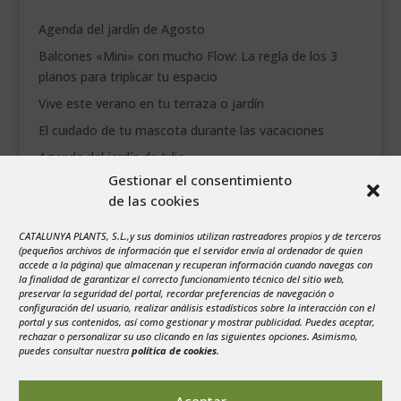
Agenda del jardín de Agosto
Balcones «Mini» con mucho Flow: La regla de los 3
planos para triplicar tu espacio
Vive este verano en tu terraza o jardín
El cuidado de tu mascota durante las vacaciones
Agenda del jardín de Julio
Gestionar el consentimiento
de las cookies
agosto 2026
L
M
X
J
V
S
D
CATALUNYA PLANTS, S.L.,y sus dominios utilizan rastreadores propios y de terceros
1
2
(pequeños archivos de información que el servidor envía al ordenador de quien
accede a la página) que almacenan y recuperan información cuando navegas con
3
4
5
6
7
8
9
la finalidad de garantizar el correcto funcionamiento técnico del sitio web,
preservar la seguridad del portal, recordar preferencias de navegación o
10
11
12
13
14
15
16
configuración del usuario, realizar análisis estadísticos sobre la interacción con el
portal y sus contenidos, así como gestionar y mostrar publicidad. Puedes aceptar,
17
18
19
20
21
22
23
rechazar o personalizar su uso clicando en las siguientes opciones. Asimismo,
24
25
26
27
28
29
30
puedes consultar nuestra
política de cookies
.
31
« Jul
Aceptar