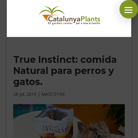
SÍGUENOS EN:
True Instinct: comida
INICIO
Natural para perros y
PLANTAS
gatos.
COMPLEMENTOS JARDÍN
MASCOTAS
28 Jul, 2016
|
MASCOTAS
DECORACIÓN
HORARIO GARDEN
CONTACTAR
BLOG