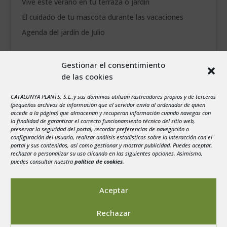
Vive este verano en tu terraza o jardín
El cuidado de tu mascota durante las vacaciones
Agenda del jardín de Julio
agosto 2026
Gestionar el consentimiento
L
M
X
J
V
S
D
de las cookies
1
2
CATALUNYA PLANTS, S.L.,y sus dominios utilizan rastreadores propios y de terceros
3
4
5
6
7
8
9
(pequeños archivos de información que el servidor envía al ordenador de quien
10
11
12
13
14
15
16
accede a la página) que almacenan y recuperan información cuando navegas con
la finalidad de garantizar el correcto funcionamiento técnico del sitio web,
17
18
19
20
21
22
23
preservar la seguridad del portal, recordar preferencias de navegación o
configuración del usuario, realizar análisis estadísticos sobre la interacción con el
24
25
26
27
28
29
30
portal y sus contenidos, así como gestionar y mostrar publicidad. Puedes aceptar,
rechazar o personalizar su uso clicando en las siguientes opciones. Asimismo,
31
puedes consultar nuestra
política de cookies
.
« Jul
Aceptar
Rechazar