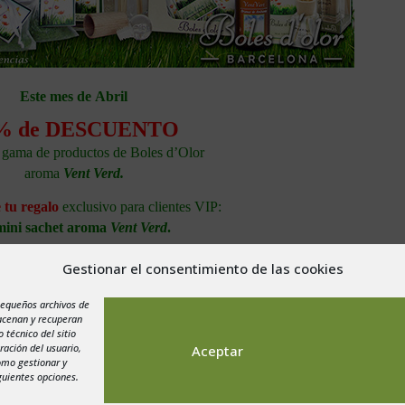
Este mes de Abril
% de DESCUENTO
a gama de productos de Boles d’Olor
aroma
Vent Verd
.
 tu regalo
exclusivo para clientes VIP:
mini sachet aroma
Vent Verd
.
.
Gestionar el consentimiento de las cookies
pequeños archivos de
macenan y recuperan
 técnico del sitio
ración del usuario,
Aceptar
como gestionar y
guientes opciones.