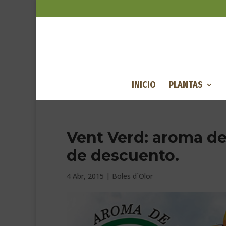
INICIO
PLANTAS
Vent Verd: aroma de
de descuento.
4 Abr, 2015
|
Boles d´Olor