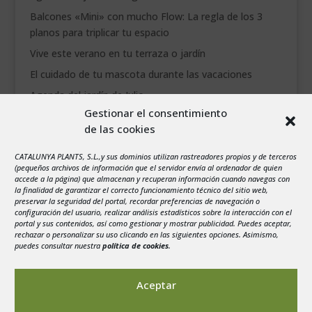
Balcones «Mini» con mucho Flow: La regla de los 3
planos para triplicar tu espacio
Vive este verano en tu terraza o jardín
El cuidado de tu mascota durante las vacaciones
Agenda del jardín de Julio
Gestionar el consentimiento
de las cookies
agosto 2026
L
M
X
J
V
S
D
CATALUNYA PLANTS, S.L.,y sus dominios utilizan rastreadores propios y de terceros
1
2
(pequeños archivos de información que el servidor envía al ordenador de quien
accede a la página) que almacenan y recuperan información cuando navegas con
3
4
5
6
7
8
9
la finalidad de garantizar el correcto funcionamiento técnico del sitio web,
preservar la seguridad del portal, recordar preferencias de navegación o
10
11
12
13
14
15
16
configuración del usuario, realizar análisis estadísticos sobre la interacción con el
portal y sus contenidos, así como gestionar y mostrar publicidad. Puedes aceptar,
17
18
19
20
21
22
23
rechazar o personalizar su uso clicando en las siguientes opciones. Asimismo,
24
25
26
27
28
29
30
puedes consultar nuestra
política de cookies
.
31
« Jul
Aceptar