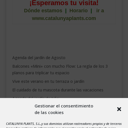
¡Esperamos tu visita!
Dónde estamos
|
Horario
|
ir a
www.catalunyaplants.com
Agenda del jardín de Agosto
Balcones «Mini» con mucho Flow: La regla de los 3
planos para triplicar tu espacio
Vive este verano en tu terraza o jardín
El cuidado de tu mascota durante las vacaciones
Agenda del jardín de Julio
Gestionar el consentimiento
de las cookies
agosto 2026
L
M
X
J
V
S
D
CATALUNYA PLANTS, S.L.,y sus dominios utilizan rastreadores propios y de terceros
1
2