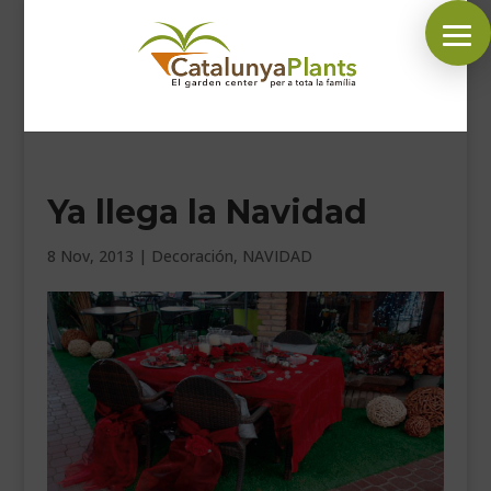
SÍGUENOS EN:
Ya llega la Navidad
INICIO
PLANTAS
8 Nov, 2013
|
Decoración
,
NAVIDAD
COMPLEMENTOS JARDÍN
MASCOTAS
DECORACIÓN
HORARIO GARDEN
CONTACTAR
BLOG