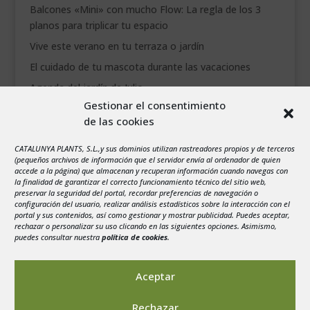
Balcones «Mini» con mucho Flow: La regla de los 3
planos para triplicar tu espacio
Vive este verano en tu terraza o jardín
El cuidado de tu mascota durante las vacaciones
Agenda del jardín de Julio
Gestionar el consentimiento
de las cookies
agosto 2026
L
M
X
J
V
S
D
CATALUNYA PLANTS, S.L.,y sus dominios utilizan rastreadores propios y de terceros
1
2
(pequeños archivos de información que el servidor envía al ordenador de quien
accede a la página) que almacenan y recuperan información cuando navegas con
3
4
5
6
7
8
9
la finalidad de garantizar el correcto funcionamiento técnico del sitio web,
preservar la seguridad del portal, recordar preferencias de navegación o
10
11
12
13
14
15
16
configuración del usuario, realizar análisis estadísticos sobre la interacción con el
portal y sus contenidos, así como gestionar y mostrar publicidad. Puedes aceptar,
17
18
19
20
21
22
23
rechazar o personalizar su uso clicando en las siguientes opciones. Asimismo,
24
25
26
27
28
29
30
puedes consultar nuestra
política de cookies
.
31
« Jul
Aceptar
Rechazar