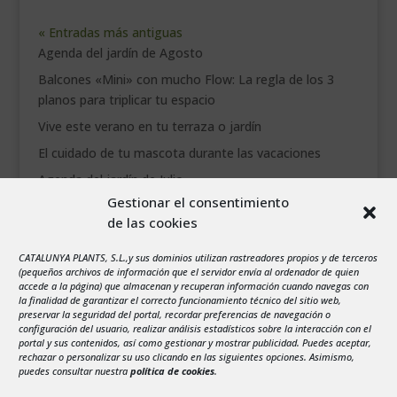
« Entradas más antiguas
Agenda del jardín de Agosto
Balcones «Mini» con mucho Flow: La regla de los 3
planos para triplicar tu espacio
Vive este verano en tu terraza o jardín
El cuidado de tu mascota durante las vacaciones
Agenda del jardín de Julio
Gestionar el consentimiento
de las cookies
agosto 2026
L
M
X
J
V
S
D
CATALUNYA PLANTS, S.L.,y sus dominios utilizan rastreadores propios y de terceros
1
2
(pequeños archivos de información que el servidor envía al ordenador de quien
accede a la página) que almacenan y recuperan información cuando navegas con
3
4
5
6
7
8
9
la finalidad de garantizar el correcto funcionamiento técnico del sitio web,
preservar la seguridad del portal, recordar preferencias de navegación o
10
11
12
13
14
15
16
configuración del usuario, realizar análisis estadísticos sobre la interacción con el
portal y sus contenidos, así como gestionar y mostrar publicidad. Puedes aceptar,
17
18
19
20
21
22
23
rechazar o personalizar su uso clicando en las siguientes opciones. Asimismo,
24
25
26
27
28
29
30
puedes consultar nuestra
política de cookies
.
31