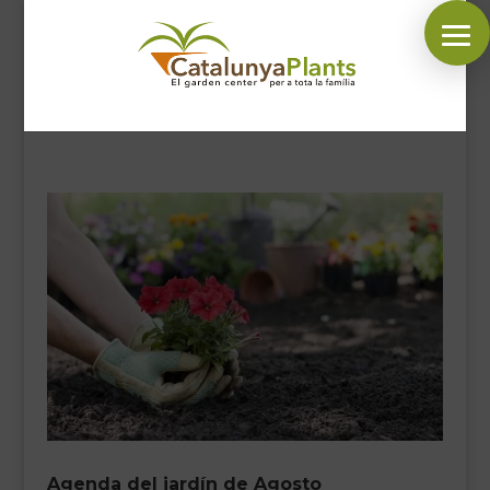
SÍGUENOS EN:
INICIO
PLANTAS
COMPLEMENTOS JARDÍN
MASCOTAS
DECORACIÓN
HORARIO GARDEN
CONTACTAR
BLOG
Agenda del jardín de Agosto