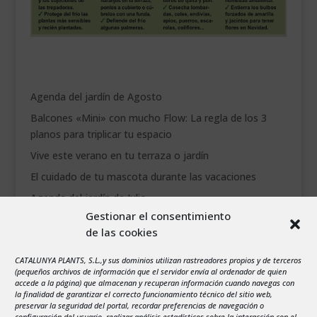
Agenda del jardín de Agosto
Balcones «Mini» con mucho Flow: La regla de los 3
planos para triplicar tu espacio
Vive este verano en tu terraza o jardín
El cuidado de tu mascota durante las vacaciones
Agenda del jardín de Julio
Gestionar el consentimiento
de las cookies
agosto 2026
L
M
X
J
V
S
D
CATALUNYA PLANTS, S.L.,y sus dominios utilizan rastreadores propios y de terceros
1
2
(pequeños archivos de información que el servidor envía al ordenador de quien
accede a la página) que almacenan y recuperan información cuando navegas con
3
4
5
6
7
8
9
la finalidad de garantizar el correcto funcionamiento técnico del sitio web,
preservar la seguridad del portal, recordar preferencias de navegación o
10
11
12
13
14
15
16
configuración del usuario, realizar análisis estadísticos sobre la interacción con el