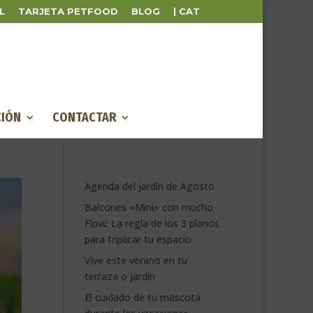
L
TARJETA PETFOOD
BLOG
| CAT
IÓN
CONTACTAR
Agenda del jardín de Agosto
Balcones «Mini» con mucho
Flow: La regla de los 3 planos
para triplicar tu espacio
Vive este verano en tu
terraza o jardín
El cuidado de tu mascota