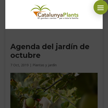
SÍGUENOS EN:
Agenda del jardín de
INICIO
octubre
PLANTAS
COMPLEMENTOS JARDÍN
7 Oct, 2019
|
Plantas y jardín
MASCOTAS
DECORACIÓN
HORARIO GARDEN
CONTACTAR
BLOG