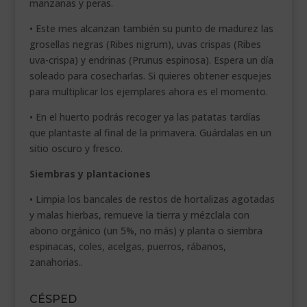
manzanas y peras.
• Este mes alcanzan también su punto de madurez las
grosellas negras (Ribes nigrum), uvas crispas (Ribes
uva-crispa) y endrinas (Prunus espinosa). Espera un día
soleado para cosecharlas. Si quieres obtener esquejes
para multiplicar los ejemplares ahora es el momento.
• En el huerto podrás recoger ya las patatas tardías
que plantaste al final de la primavera. Guárdalas en un
sitio oscuro y fresco.
Siembras y plantaciones
• Limpia los bancales de restos de hortalizas agotadas
y malas hierbas, remueve la tierra y mézclala con
abono orgánico (un 5%, no más) y planta o siembra
espinacas, coles, acelgas, puerros, rábanos,
zanahorias..
CÉSPED