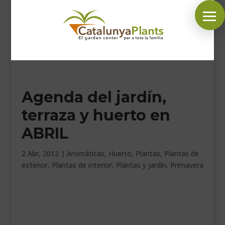
SÍGUENOS EN:
Agenda del jardín,
INICIO
terraza y huerto en
PLANTAS
ABRIL
COMPLEMENTOS JARDÍN
MASCOTAS
2 Abr, 2012
|
Aromáticas
,
Huerto
,
Plantas
,
Plantas de
exterior
,
Plantas de interior
,
Plantas y jardín
,
Primavera
DECORACIÓN
HORARIO GARDEN
CONTACTAR
BLOG
.