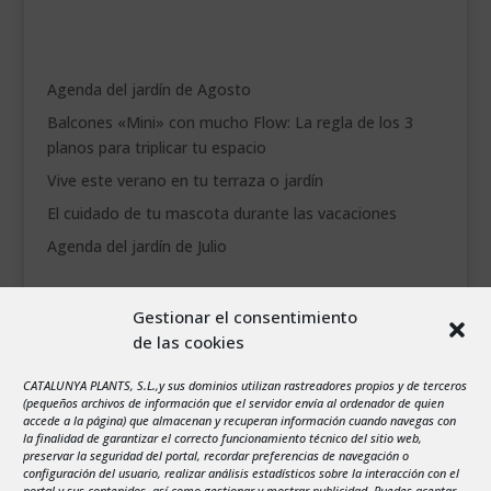
___________________________
VEURE EN CATALÀ
Agenda del jardín de Agosto
Balcones «Mini» con mucho Flow: La regla de los 3
planos para triplicar tu espacio
Vive este verano en tu terraza o jardín
El cuidado de tu mascota durante las vacaciones
Agenda del jardín de Julio
agosto 2026
Gestionar el consentimiento
L
M
X
J
V
S
D
de las cookies
1
2
CATALUNYA PLANTS, S.L.,y sus dominios utilizan rastreadores propios y de terceros
3
4
5
6
7
8
9
(pequeños archivos de información que el servidor envía al ordenador de quien
10
11
12
13
14
15
16
accede a la página) que almacenan y recuperan información cuando navegas con
la finalidad de garantizar el correcto funcionamiento técnico del sitio web,
17
18
19
20
21
22
23
preservar la seguridad del portal, recordar preferencias de navegación o
configuración del usuario, realizar análisis estadísticos sobre la interacción con el
24
25
26
27
28
29
30
portal y sus contenidos, así como gestionar y mostrar publicidad. Puedes aceptar,