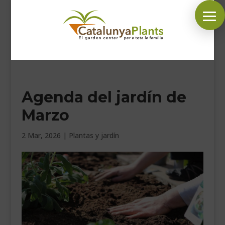
SÍGUENOS EN:
Agenda del jardín de
INICIO
Marzo
PLANTAS
COMPLEMENTOS JARDÍN
2 Mar, 2026
|
Plantas y jardín
MASCOTAS
DECORACIÓN
HORARIO GARDEN
CONTACTAR
BLOG