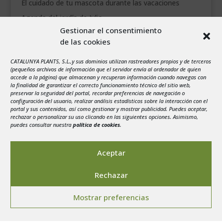
El cuidado de tu mascota durante las vacaciones
Agenda del jardín de Julio
Gestionar el consentimiento
de las cookies
agosto 2026
L
M
X
J
V
S
D
CATALUNYA PLANTS, S.L.,y sus dominios utilizan rastreadores propios y de terceros
1
2
(pequeños archivos de información que el servidor envía al ordenador de quien
accede a la página) que almacenan y recuperan información cuando navegas con
3
4
5
6
7
8
9
la finalidad de garantizar el correcto funcionamiento técnico del sitio web,
preservar la seguridad del portal, recordar preferencias de navegación o
10
11
12
13
14
15
16
configuración del usuario, realizar análisis estadísticos sobre la interacción con el
portal y sus contenidos, así como gestionar y mostrar publicidad. Puedes aceptar,
17
18
19
20
21
22
23
rechazar o personalizar su uso clicando en las siguientes opciones. Asimismo,
24
25
26
27
28
29
30
puedes consultar nuestra
política de cookies
.
31
« Jul
Aceptar
Rechazar
Mostrar preferencias
Aviso legal
-
Política de privacidad
-
Politica de