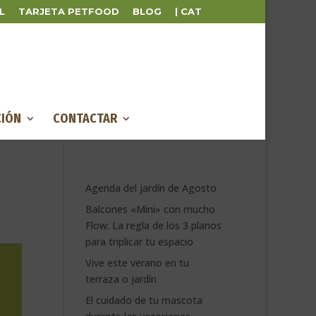
L
TARJETA PETFOOD
BLOG
| CAT
IÓN
CONTACTAR
Agenda del jardín de Agosto
Balcones «Mini» con mucho
Flow: La regla de los 3 planos
para triplicar tu espacio
Vive este verano en tu
terraza o jardín
El cuidado de tu mascota