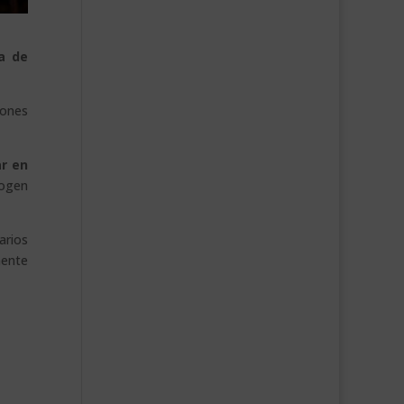
a de
iones
ar en
cogen
arios
mente