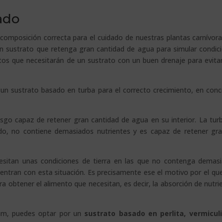
uado
composición correcta para el cuidado de nuestras plantas carnívora
un sustrato que retenga gran cantidad de agua para simular condic
tos que necesitarán de un sustrato con un buen drenaje para evita
e un sustrato basado en turba para el correcto crecimiento, en conc
go capaz de retener gran cantidad de agua en su interior. La tur
do, no contiene demasiados nutrientes y es capaz de retener gr
cesitan unas condiciones de tierra en las que no contenga demas
uentran con esta situación. Es precisamente ese el motivo por el qu
ra obtener el alimento que necesitan, es decir, la absorción de nutri
um, puedes optar por un
sustrato basado en perlita, vermicul