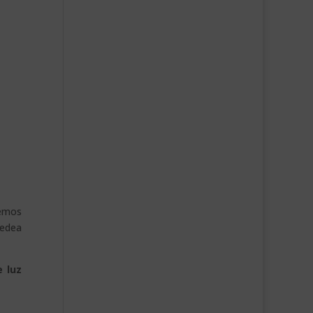
remos
uedea
e luz