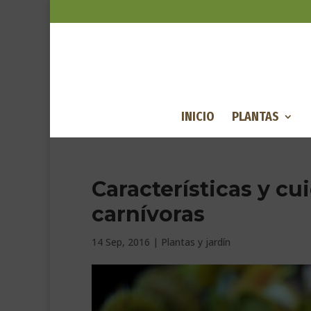
INICIO
PLANTAS
Características y cu
carnívoras
14 Sep, 2016
|
Plantas y jardín