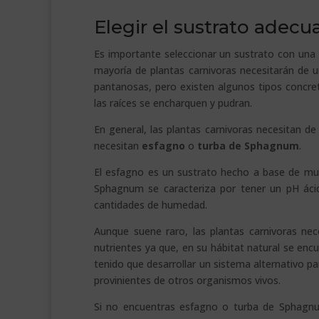
Elegir el sustrato adec
Es importante seleccionar un sustrato con una 
mayoría de plantas carnivoras necesitarán de 
pantanosas, pero existen algunos tipos concre
las raíces se encharquen y pudran.
En general, las plantas carnivoras necesitan d
necesitan
esfagno
o
turba de Sphagnum
.
El esfagno es un sustrato hecho a base de mus
Sphagnum se caracteriza por tener un pH áci
cantidades de humedad.
Aunque suene raro, las plantas carnivoras ne
nutrientes ya que, en su hábitat natural se enc
tenido que desarrollar un sistema alternativo pa
provinientes de otros organismos vivos.
Si no encuentras esfagno o turba de Sphagn