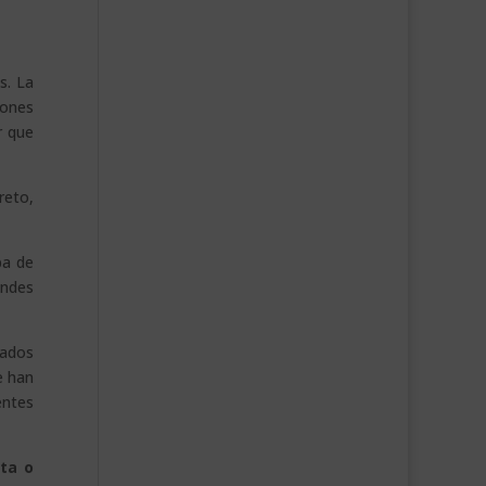
s. La
iones
r que
reto,
ba de
andes
iados
e han
entes
ita o