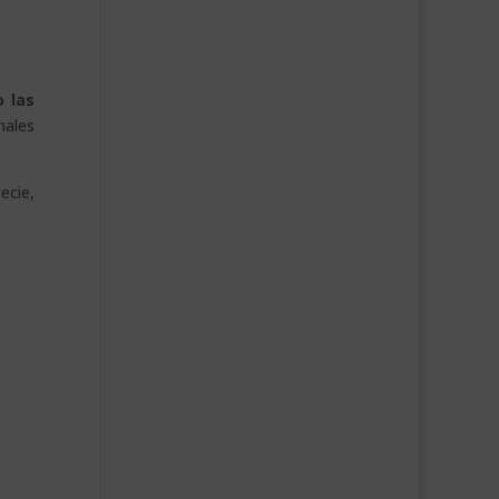
 las
nales
ecie,