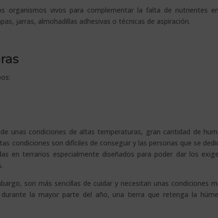
ros organismos vivos para complementar la falta de nutrientes e
as, jarras, almohadillas adhesivas o técnicas de aspiración.
ras
pos:
de unas condiciones de altas temperaturas, gran cantidad de hu
stas condiciones son difíciles de conseguir y las personas que se dedi
adas en terrarios especialmente diseñados para poder dar los exig
.
mbargo, son más sencillas de cuidar y necesitan unas condiciones 
 durante la mayor parte del año, una tierra que retenga la húm