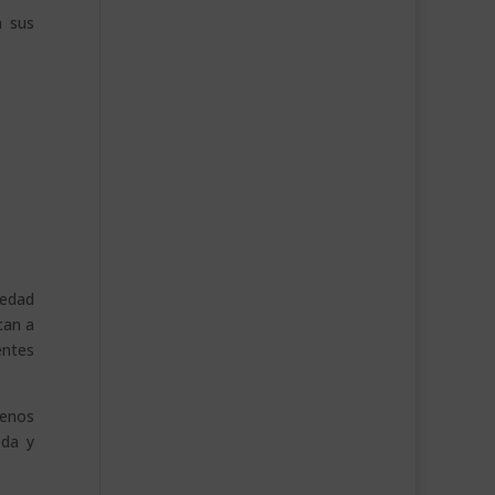
n sus
medad
can a
entes
menos
eda y