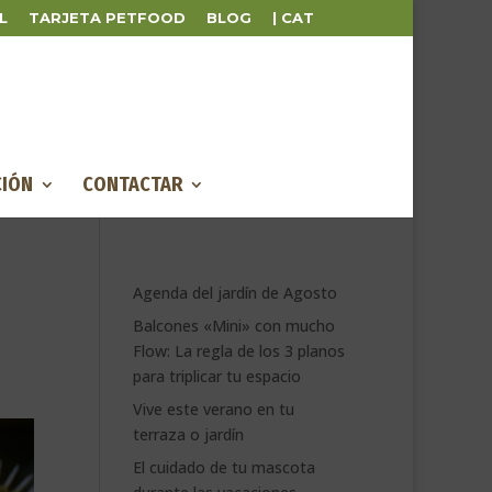
L
TARJETA PETFOOD
BLOG
| CAT
IÓN
CONTACTAR
Agenda del jardín de Agosto
Balcones «Mini» con mucho
Flow: La regla de los 3 planos
para triplicar tu espacio
Vive este verano en tu
terraza o jardín
El cuidado de tu mascota