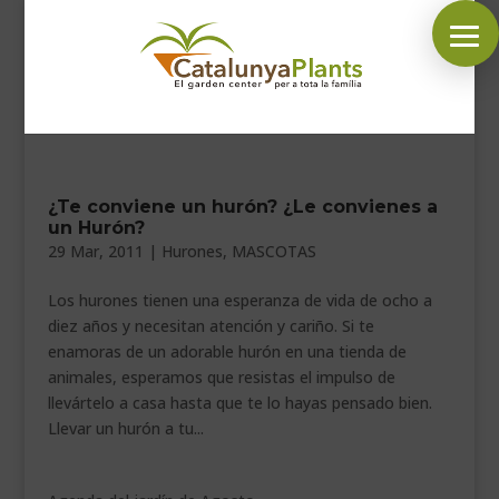
SÍGUENOS EN:
INICIO
¿Te conviene un hurón? ¿Le convienes a
un Hurón?
PLANTAS
29 Mar, 2011
|
Hurones
,
MASCOTAS
COMPLEMENTOS JARDÍN
Los hurones tienen una esperanza de vida de ocho a
diez años y necesitan atención y cariño. Si te
MASCOTAS
enamoras de un adorable hurón en una tienda de
DECORACIÓN
animales, esperamos que resistas el impulso de
llevártelo a casa hasta que te lo hayas pensado bien.
HORARIO GARDEN
Llevar un hurón a tu...
CONTACTAR
BLOG