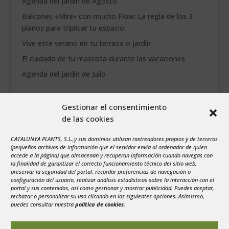
Agenda del jardín de Agosto
___________________________
Balcones «Mini» con mucho Flow: La regla de los 3
planos para triplicar tu espacio
VEURE EN CATALÀ
Vive este verano en tu terraza o jardín
El cuidado de tu mascota durante las vacaciones
Agenda del jardín de Julio
agosto 2026
Gestionar el consentimiento
L
M
X
J
V
S
D
de las cookies
1
2
CATALUNYA PLANTS, S.L.,y sus dominios utilizan rastreadores propios y de terceros
3
4
5
6
7
8
9
(pequeños archivos de información que el servidor envía al ordenador de quien
10
11
12
13
14
15
16
accede a la página) que almacenan y recuperan información cuando navegas con
la finalidad de garantizar el correcto funcionamiento técnico del sitio web,
17
18
19
20
21
22
23
preservar la seguridad del portal, recordar preferencias de navegación o
configuración del usuario, realizar análisis estadísticos sobre la interacción con el
24
25
26
27
28
29
30
portal y sus contenidos, así como gestionar y mostrar publicidad. Puedes aceptar,
rechazar o personalizar su uso clicando en las siguientes opciones. Asimismo,
31
puedes consultar nuestra
política de cookies
.
« Jul