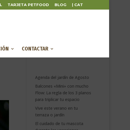
L
TARJETA PETFOOD
BLOG
| CAT
IÓN
CONTACTAR
Agenda del jardín de Agosto
Balcones «Mini» con mucho
Flow: La regla de los 3 planos
para triplicar tu espacio
Vive este verano en tu
terraza o jardín
El cuidado de tu mascota