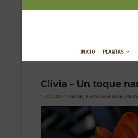
INICIO
PLANTAS
Clivia – Un toque na
1 Dic, 2017
|
Plantas
,
Plantas de interior
,
Planta