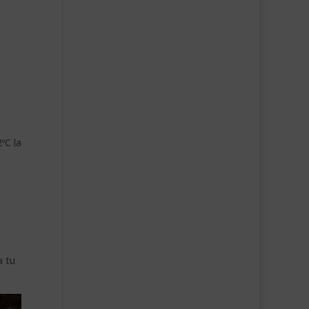
ºC la
a tu