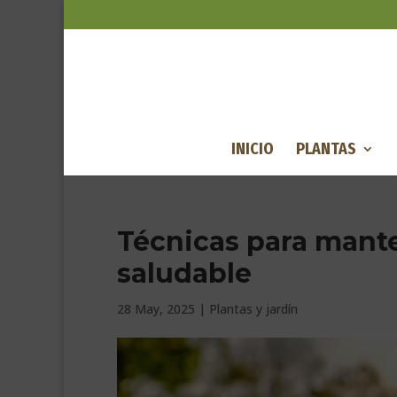
INICIO
PLANTAS
Técnicas para mante
saludable
28 May, 2025
|
Plantas y jardín