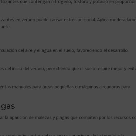
tilizantes que contengan nitrógeno, fósforo y potasio en proporcio
lizantes en verano puede causar estrés adicional. Aplica moderadam
cante.
culación del aire y el agua en el suelo, favoreciendo el desarrollo
tes del inicio del verano, permitiendo que el suelo respire mejor y evi
ientas manuales para áreas pequeñas o máquinas aireadoras para
agas
 la aparición de malezas y plagas que compiten por los recursos c
era preventiva antes del verano o a principios de la temporada.