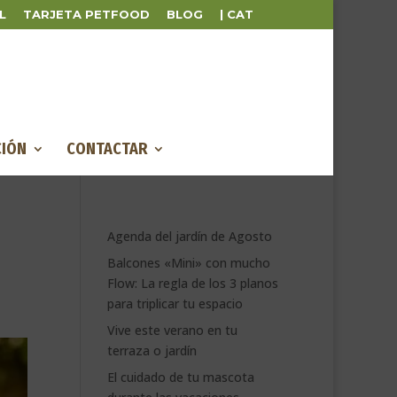
L
TARJETA PETFOOD
BLOG
| CAT
IÓN
CONTACTAR
Agenda del jardín de Agosto
Balcones «Mini» con mucho
Flow: La regla de los 3 planos
para triplicar tu espacio
Vive este verano en tu
terraza o jardín
El cuidado de tu mascota