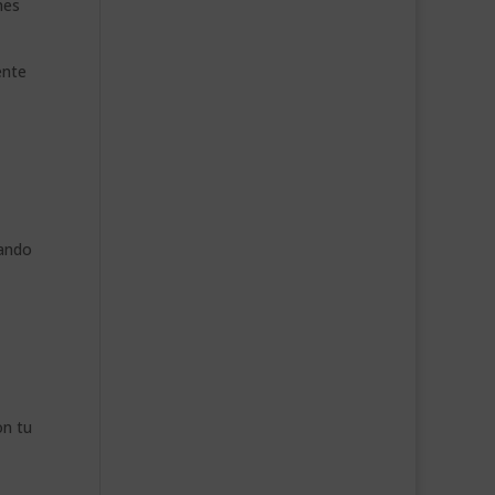
nes
ente
tando
on tu