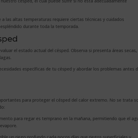
 nuestro césped, el cual puede sufrir si no está adecuadamente
 a las altas temperaturas requiere ciertas técnicas y cuidados
a espléndido durante toda la temporada.
ésped
 evaluar el estado actual del césped. Observa si presenta áreas secas,
lagas.
s necesidades específicas de tu césped y abordar los problemas antes 
portantes para proteger el césped del calor extremo. No se trata s
do:
ento para regar es temprano en la mañana, permitiendo que el ag
 evapore.
rible un riego profundo cada pocos días que riegos superficiales y