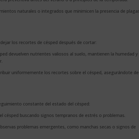
mientos naturales o integrados que minimicen la presencia de plagas
 dejar los recortes de césped después de cortar:
ped devuelven nutrientes valiosos al suelo, mantienen la humedad y
r.
tribuir uniformemente los recortes sobre el césped, asegurándote d
seguimiento constante del estado del césped:
el césped buscando signos tempranos de estrés o problemas.
observas problemas emergentes, como manchas secas o signos de