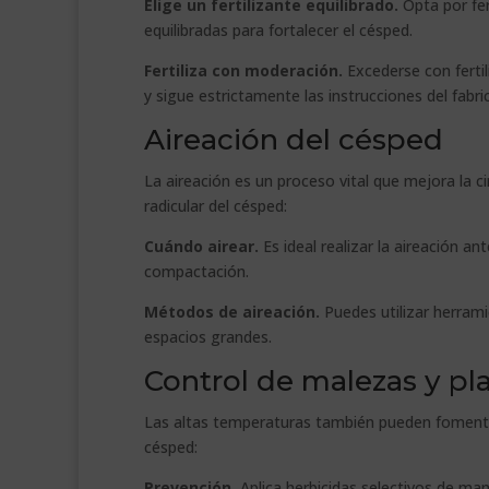
Elige un fertilizante equilibrado.
Opta por fer
equilibradas para fortalecer el césped.
Fertiliza con moderación.
Excederse con ferti
y sigue estrictamente las instrucciones del fabri
Aireación del césped
La aireación es un proceso vital que mejora la cir
radicular del césped:
Cuándo airear.
Es ideal realizar la aireación an
compactación.
Métodos de aireación.
Puedes utilizar herram
espacios grandes.
Control de malezas y pl
Las altas temperaturas también pueden fomentar
césped:
Prevención.
Aplica herbicidas selectivos de man