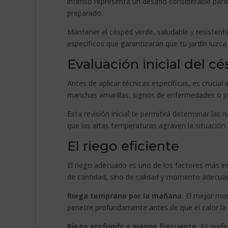
intenso representa un desafío considerable para
preparado.
Mantener el césped verde, saludable y resistente
específicos que garantizarán que tu jardín luzc
Evaluación inicial del c
Antes de aplicar técnicas específicas, es crucial
manchas amarillas, signos de enfermedades o p
Esta revisión inicial te permitirá determinar la
que las altas temperaturas agraven la situación.
El riego eficiente
El riego adecuado es uno de los factores más im
de cantidad, sino de calidad y momento adecua
Riega temprano por la mañana.
El mejor mom
penetre profundamente antes de que el calor la
Riego profundo y menos frecuente.
Es prefe