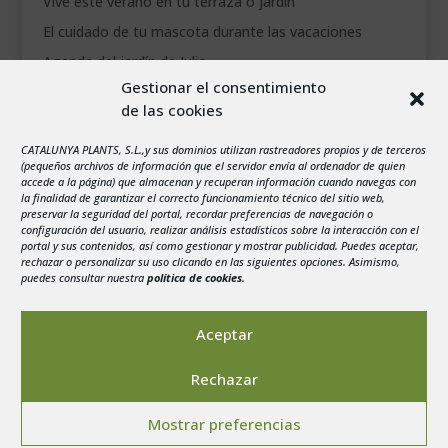
Vive este verano en tu terraza o jardín
El cuidado de tu mascota durante las vacaciones
Agenda del jardín de Julio
Gestionar el consentimiento
de las cookies
agosto 2026
L
M
X
J
V
S
D
CATALUNYA PLANTS, S.L.,y sus dominios utilizan rastreadores propios y de terceros
1
2
(pequeños archivos de información que el servidor envía al ordenador de quien
accede a la página) que almacenan y recuperan información cuando navegas con
3
4
5
6
7
8
9
la finalidad de garantizar el correcto funcionamiento técnico del sitio web,
preservar la seguridad del portal, recordar preferencias de navegación o
10
11
12
13
14
15
16
configuración del usuario, realizar análisis estadísticos sobre la interacción con el
portal y sus contenidos, así como gestionar y mostrar publicidad. Puedes aceptar,
17
18
19
20
21
22
23
rechazar o personalizar su uso clicando en las siguientes opciones. Asimismo,
24
25
26
27
28
29
30
puedes consultar nuestra
política de cookies
.
31
« Jul
Aceptar
Rechazar
Mostrar preferencias