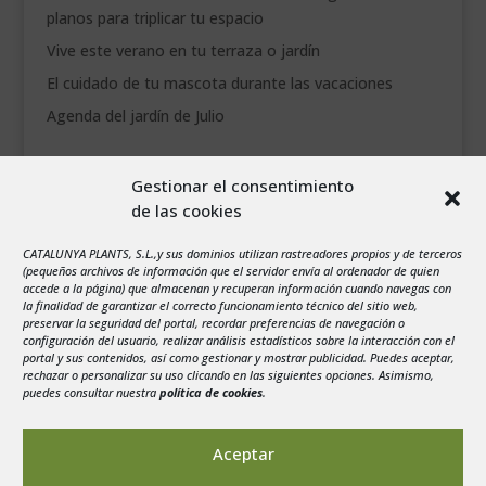
planos para triplicar tu espacio
Vive este verano en tu terraza o jardín
El cuidado de tu mascota durante las vacaciones
Agenda del jardín de Julio
agosto 2026
Gestionar el consentimiento
L
M
X
J
V
S
D
de las cookies
1
2
3
4
5
6
7
8
9
CATALUNYA PLANTS, S.L.,y sus dominios utilizan rastreadores propios y de terceros
(pequeños archivos de información que el servidor envía al ordenador de quien
10
11
12
13
14
15
16
accede a la página) que almacenan y recuperan información cuando navegas con
la finalidad de garantizar el correcto funcionamiento técnico del sitio web,
17
18
19
20
21
22
23
preservar la seguridad del portal, recordar preferencias de navegación o
configuración del usuario, realizar análisis estadísticos sobre la interacción con el
24
25
26
27
28
29
30
portal y sus contenidos, así como gestionar y mostrar publicidad. Puedes aceptar,
rechazar o personalizar su uso clicando en las siguientes opciones. Asimismo,
31
puedes consultar nuestra
política de cookies
.
« Jul
Aceptar