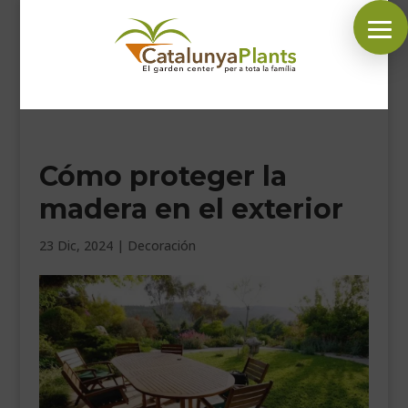
SÍGUENOS EN:
Cómo proteger la
INICIO
madera en el exterior
PLANTAS
COMPLEMENTOS JARDÍN
23 Dic, 2024
|
Decoración
MASCOTAS
DECORACIÓN
HORARIO GARDEN
CONTACTAR
BLOG