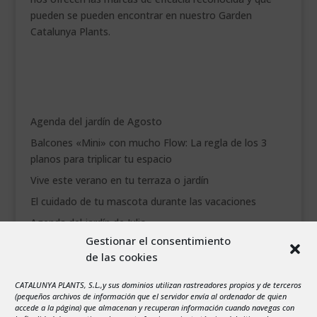
pueden se pueden encontrar en nuestro Garden
Catalunya Plants.
Agenda del jardín de Agosto
Balcones «Mini» con mucho Flow: La regla de los 3
planos para triplicar tu espacio
Vive este verano en tu terraza o jardín
El cuidado de tu mascota durante las vacaciones
Agenda del jardín de Julio
Gestionar el consentimiento
de las cookies
agosto 2026
L
M
X
J
V
S
D
CATALUNYA PLANTS, S.L.,y sus dominios utilizan rastreadores propios y de terceros
1
2
(pequeños archivos de información que el servidor envía al ordenador de quien
accede a la página) que almacenan y recuperan información cuando navegas con
3
4
5
6
7
8
9