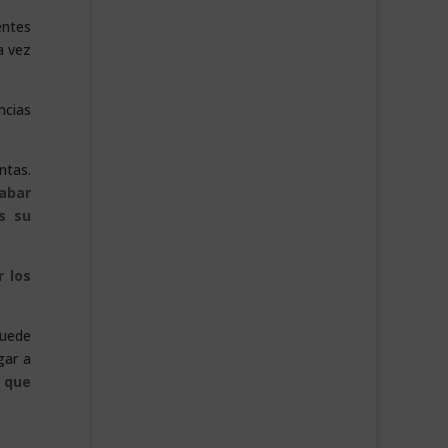
entes
a vez
ncias
ntas.
abar
s su
r los
puede
gar a
a que