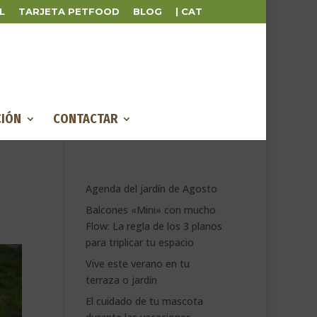
L
TARJETA PETFOOD
BLOG
| CAT
IÓN
CONTACTAR
Agenda del jardín de Agosto
Balcones «Mini» con mucho
Flow: La regla de los 3 planos
para triplicar tu espacio
Vive este verano en tu
terraza o jardín
El cuidado de tu mascota