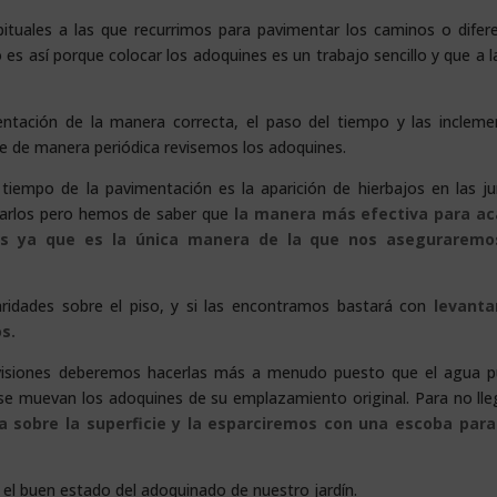
ituales a las que recurrimos para pavimentar los caminos o difer
 es así porque colocar los adoquines es un trabajo sencillo y que a l
tación de la manera correcta, el paso del tiempo y las incleme
e de manera periódica revisemos los adoquines.
iempo de la pavimentación es la aparición de hierbajos en las ju
arlos pero hemos de saber que
la manera más efectiva para ac
ficos ya que es la única manera de la que nos aseguraremo
idades sobre el piso, y si las encontramos bastará con
levanta
os.
evisiones deberemos hacerlas más a menudo puesto que el agua 
e se muevan los adoquines de su emplazamiento original. Para no lle
 sobre la superficie y la esparciremos con una escoba par
el buen estado del adoquinado de nuestro jardín.