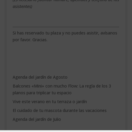
asistentes)
Si has reservado tu plaza y no puedes asistir, avísanos
por favor. Gracias.
Agenda del jardín de Agosto
Balcones «Mini» con mucho Flow: La regla de los 3
planos para triplicar tu espacio
Vive este verano en tu terraza o jardín
El cuidado de tu mascota durante las vacaciones
Agenda del jardín de Julio