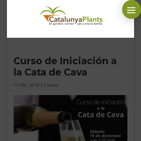
SÍGUENOS EN:
Curso de Iniciación a
INICIO
la Cata de Cava
PLANTAS
COMPLEMENTOS JARDÍN
11 Dic, 2018
|
Cursos
MASCOTAS
DECORACIÓN
HORARIO GARDEN
CONTACTAR
BLOG