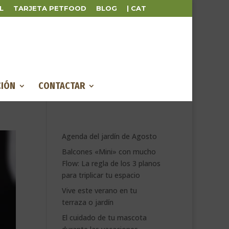
L
TARJETA PETFOOD
BLOG
| CAT
IÓN
CONTACTAR
Agenda del jardín de Agosto
Balcones «Mini» con mucho
Flow: La regla de los 3 planos
para triplicar tu espacio
Vive este verano en tu
terraza o jardín
El cuidado de tu mascota