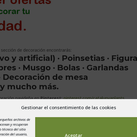
 sección de decoración encontrarás:
 y artificial) · Poinsetias · Figur
bres · Musgo · Bolas · Garlandas
· Decoración de mesa
 y mucho más.
oración navideña en
Pinterest:
pinterest.com/catalunyaplants
Gestionar el consentimiento de las cookies
pequeños archivos de
macenan y recuperan
 técnico del sitio
ración del usuario,
Aceptar