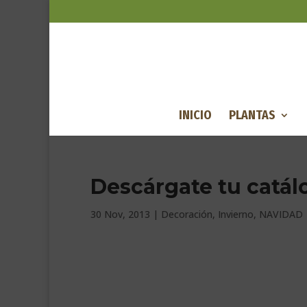
INICIO
PLANTAS
Descárgate tu catá
30 Nov, 2013
|
Decoración
,
Invierno
,
NAVIDAD