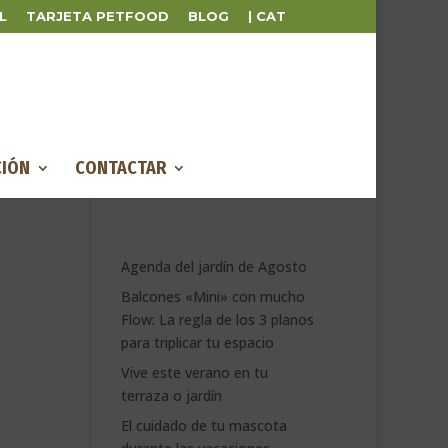
L
TARJETA PETFOOD
BLOG
| CAT
IÓN
CONTACTAR
Agenda del jardín de Agosto
Balcones «Mini» con mucho
Flow: La regla de los 3 planos
para triplicar tu espacio
Vive este verano en tu
terraza o jardín
El cuidado de tu mascota