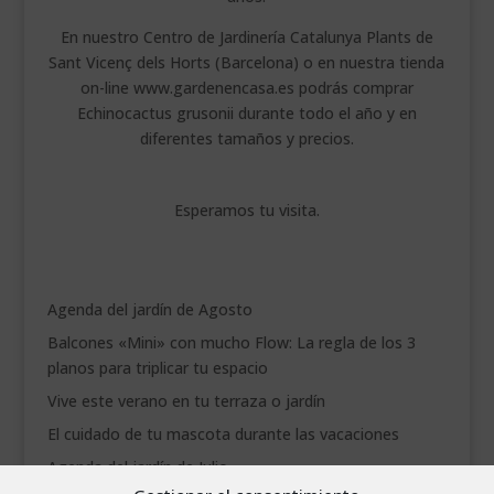
En nuestro Centro de Jardinería Catalunya Plants de
Sant Vicenç dels Horts (Barcelona) o en nuestra tienda
on-line www.gardenencasa.es podrás comprar
Echinocactus grusonii durante todo el año y en
diferentes tamaños y precios.
Esperamos tu visita.
Agenda del jardín de Agosto
Balcones «Mini» con mucho Flow: La regla de los 3
planos para triplicar tu espacio
Vive este verano en tu terraza o jardín
El cuidado de tu mascota durante las vacaciones
Agenda del jardín de Julio