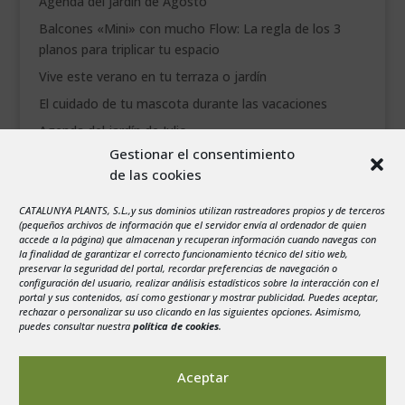
Agenda del jardín de Agosto
Balcones «Mini» con mucho Flow: La regla de los 3
planos para triplicar tu espacio
Vive este verano en tu terraza o jardín
El cuidado de tu mascota durante las vacaciones
Agenda del jardín de Julio
Gestionar el consentimiento
de las cookies
agosto 2026
L
M
X
J
V
S
D
CATALUNYA PLANTS, S.L.,y sus dominios utilizan rastreadores propios y de terceros
1
2
(pequeños archivos de información que el servidor envía al ordenador de quien
accede a la página) que almacenan y recuperan información cuando navegas con
3
4
5
6
7
8
9
la finalidad de garantizar el correcto funcionamiento técnico del sitio web,
preservar la seguridad del portal, recordar preferencias de navegación o
10
11
12
13
14
15
16
configuración del usuario, realizar análisis estadísticos sobre la interacción con el
portal y sus contenidos, así como gestionar y mostrar publicidad. Puedes aceptar,
17
18
19
20
21
22
23
rechazar o personalizar su uso clicando en las siguientes opciones. Asimismo,
24
25
26
27
28
29
30
puedes consultar nuestra
política de cookies
.
31
« Jul
Aceptar