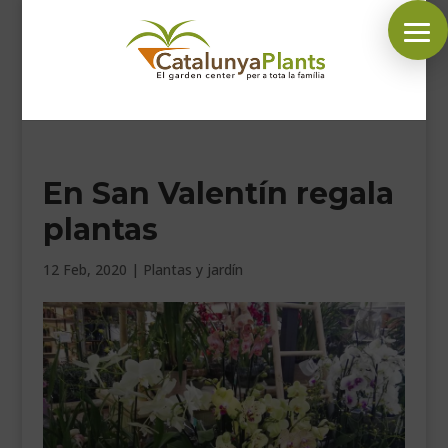
SÍGUENOS EN:
En San Valentín regala
INICIO
plantas
PLANTAS
COMPLEMENTOS JARDÍN
12 Feb, 2020
|
Plantas y jardín
MASCOTAS
DECORACIÓN
HORARIO GARDEN
CONTACTAR
BLOG