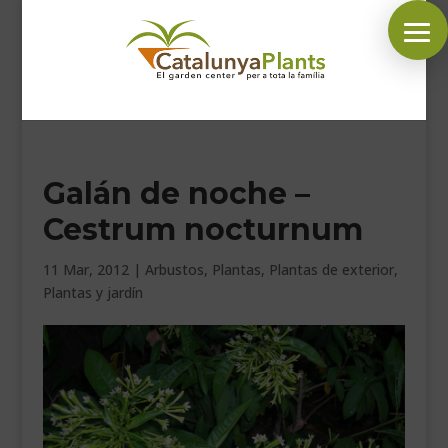
SÍGUENOS EN:
Galán de noche –
INICIO
Cestrum nocturnum
PLANTAS
COMPLEMENTOS JARDÍN
11 Mar, 2012
|
Arbustos
,
Plantas
,
Plantas de exterior
,
Plantas y jardín
MASCOTAS
DECORACIÓN
HORARIO GARDEN
CONTACTAR
BLOG