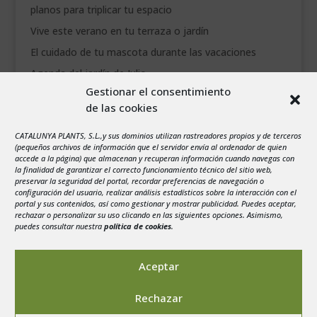
planos para triplicar tu espacio
Vive este verano en tu terraza o jardín
El cuidado de tu mascota durante las vacaciones
Agenda del jardín de Julio
Gestionar el consentimiento
de las cookies
agosto 2026
L
M
X
J
V
S
D
CATALUNYA PLANTS, S.L.,y sus dominios utilizan rastreadores propios y de terceros
1
2
(pequeños archivos de información que el servidor envía al ordenador de quien
accede a la página) que almacenan y recuperan información cuando navegas con
3
4
5
6
7
8
9
la finalidad de garantizar el correcto funcionamiento técnico del sitio web,
preservar la seguridad del portal, recordar preferencias de navegación o
10
11
12
13
14
15
16
configuración del usuario, realizar análisis estadísticos sobre la interacción con el
portal y sus contenidos, así como gestionar y mostrar publicidad. Puedes aceptar,
17
18
19
20
21
22
23
rechazar o personalizar su uso clicando en las siguientes opciones. Asimismo,
24
25
26
27
28
29
30
puedes consultar nuestra
política de cookies
.
31
« Jul
Aceptar
Rechazar