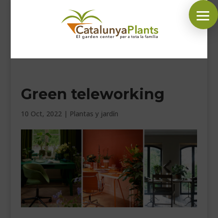
SÍGUENOS EN:
Green teleworking
INICIO
PLANTAS
10 Oct, 2022
|
Plantas y jardín
COMPLEMENTOS JARDÍN
MASCOTAS
DECORACIÓN
HORARIO GARDEN
CONTACTAR
BLOG