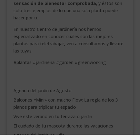
sensación de bienestar comprobada
, y éstos son
sólo tres ejemplos de lo que una sola planta puede
hacer por ti.
En nuestro Centro de Jardinería nos hemos
especializado en conocer cuáles son las mejores
plantas para teletrabajar, ven a consultarnos y llévate
las tuyas.
#plantas #jardinería #garden #greenworking
Agenda del jardín de Agosto
Balcones «Mini» con mucho Flow: La regla de los 3
planos para triplicar tu espacio
Vive este verano en tu terraza o jardín
El cuidado de tu mascota durante las vacaciones
Agenda del jardín de Julio