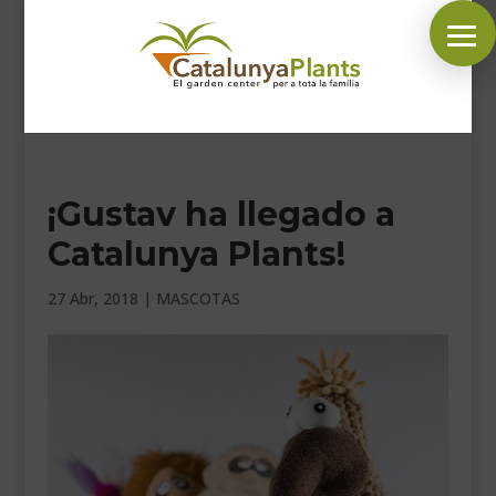
SÍGUENOS EN:
¡Gustav ha llegado a
INICIO
Catalunya Plants!
PLANTAS
COMPLEMENTOS JARDÍN
27 Abr, 2018
|
MASCOTAS
MASCOTAS
DECORACIÓN
HORARIO GARDEN
CONTACTAR
BLOG