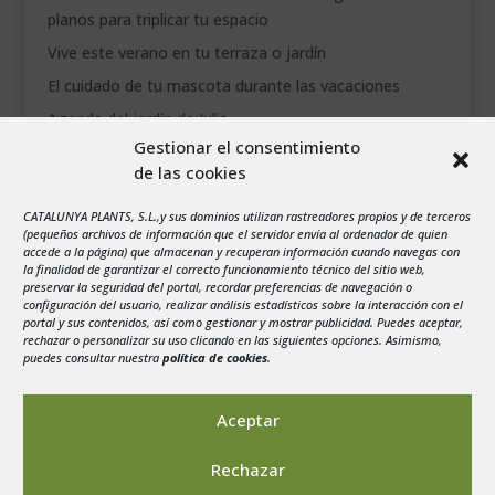
planos para triplicar tu espacio
Vive este verano en tu terraza o jardín
El cuidado de tu mascota durante las vacaciones
Agenda del jardín de Julio
Gestionar el consentimiento
de las cookies
agosto 2026
L
M
X
J
V
S
D
CATALUNYA PLANTS, S.L.,y sus dominios utilizan rastreadores propios y de terceros
1
2
(pequeños archivos de información que el servidor envía al ordenador de quien
accede a la página) que almacenan y recuperan información cuando navegas con
3
4
5
6
7
8
9
la finalidad de garantizar el correcto funcionamiento técnico del sitio web,
preservar la seguridad del portal, recordar preferencias de navegación o
10
11
12
13
14
15
16
configuración del usuario, realizar análisis estadísticos sobre la interacción con el
portal y sus contenidos, así como gestionar y mostrar publicidad. Puedes aceptar,
17
18
19
20
21
22
23
rechazar o personalizar su uso clicando en las siguientes opciones. Asimismo,
24
25
26
27
28
29
30
puedes consultar nuestra
política de cookies
.
31
« Jul
Aceptar
Rechazar