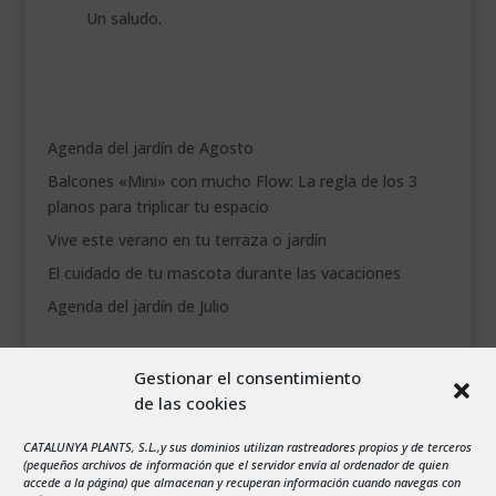
Un saludo.
Agenda del jardín de Agosto
Balcones «Mini» con mucho Flow: La regla de los 3
planos para triplicar tu espacio
Vive este verano en tu terraza o jardín
El cuidado de tu mascota durante las vacaciones
Agenda del jardín de Julio
agosto 2026
Gestionar el consentimiento
L
M
X
J
V
S
D
de las cookies
1
2
CATALUNYA PLANTS, S.L.,y sus dominios utilizan rastreadores propios y de terceros
3
4
5
6
7
8
9
(pequeños archivos de información que el servidor envía al ordenador de quien
10
11
12
13
14
15
16
accede a la página) que almacenan y recuperan información cuando navegas con