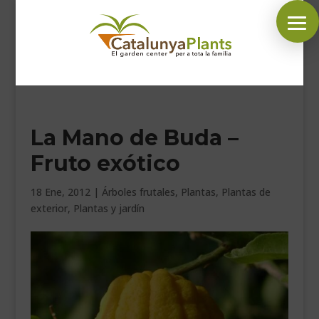
SÍGUENOS EN:
La Mano de Buda –
INICIO
Fruto exótico
PLANTAS
COMPLEMENTOS JARDÍN
18 Ene, 2012
|
Árboles frutales
,
Plantas
,
Plantas de
exterior
,
Plantas y jardín
MASCOTAS
DECORACIÓN
HORARIO GARDEN
CONTACTAR
BLOG