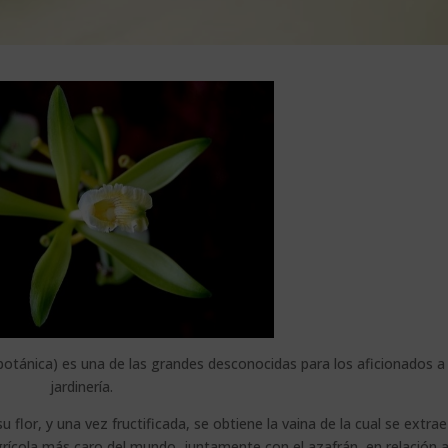
n botánica) es una de las grandes desconocidas para los aficionados a 
jardinería.
u flor, y una vez fructificada, se obtiene la vaina de la cual se extrae
rícola más caro del mundo, juntamente con el azafrán, en relación a