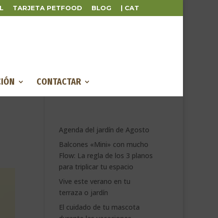
L
TARJETA PETFOOD
BLOG
| CAT
IÓN
CONTACTAR
Agenda del jardín de Agosto
Balcones «Mini» con mucho
Flow: La regla de los 3 planos
para triplicar tu espacio
Vive este verano en tu
terraza o jardín
El cuidado de tu mascota