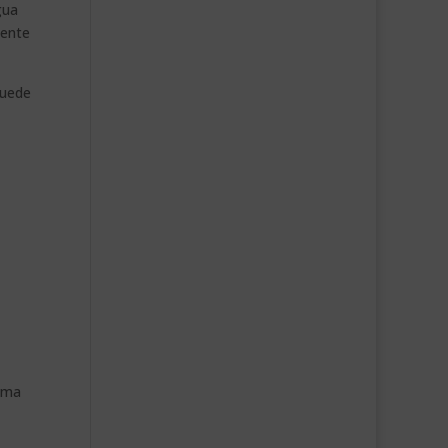
gua
mente
puede
lima