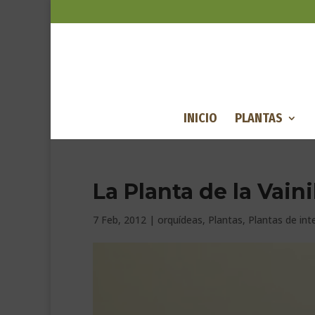
INICIO
PLANTAS
La Planta de la Vaini
7 Feb, 2012
|
orquídeas
,
Plantas
,
Plantas de inte