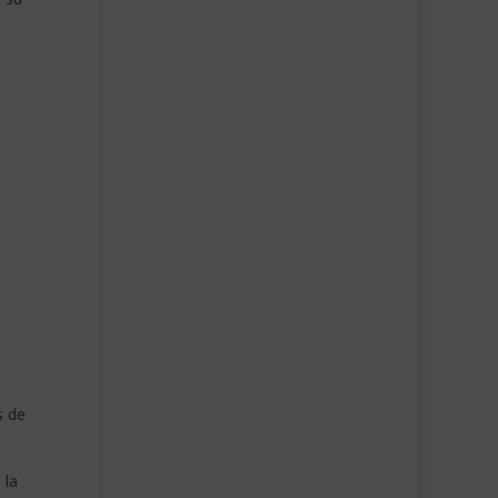
s de
 la