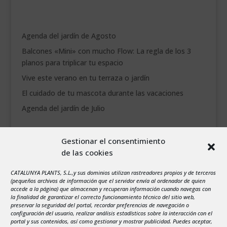
Agenda del jardín de Agosto
Balcones «Mini» con mucho Flow: La regla de los 3
planos para triplicar tu espacio
Vive este verano en tu terraza o jardín
El cuidado de tu mascota durante las vacaciones
Agenda del jardín de Julio
agosto 2026
Gestionar el consentimiento
L
M
X
J
V
S
D
de las cookies
1
2
CATALUNYA PLANTS, S.L.,y sus dominios utilizan rastreadores propios y de terceros
3
4
5
6
7
8
9
(pequeños archivos de información que el servidor envía al ordenador de quien
10
11
12
13
14
15
16
accede a la página) que almacenan y recuperan información cuando navegas con
la finalidad de garantizar el correcto funcionamiento técnico del sitio web,
17
18
19
20
21
22
23
preservar la seguridad del portal, recordar preferencias de navegación o
configuración del usuario, realizar análisis estadísticos sobre la interacción con el
24
25
26
27
28
29
30
portal y sus contenidos, así como gestionar y mostrar publicidad. Puedes aceptar,