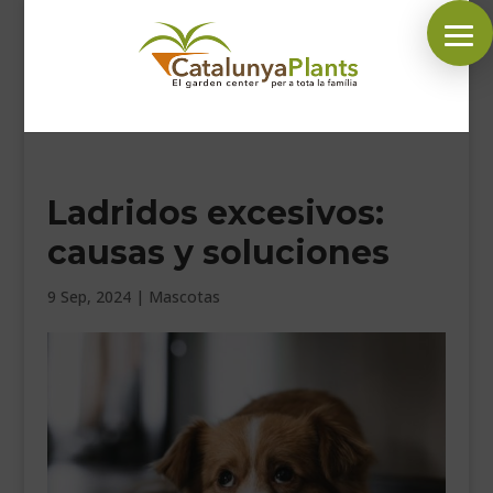
SÍGUENOS EN:
Ladridos excesivos:
INICIO
causas y soluciones
PLANTAS
COMPLEMENTOS JARDÍN
9 Sep, 2024
|
Mascotas
MASCOTAS
DECORACIÓN
HORARIO GARDEN
CONTACTAR
BLOG