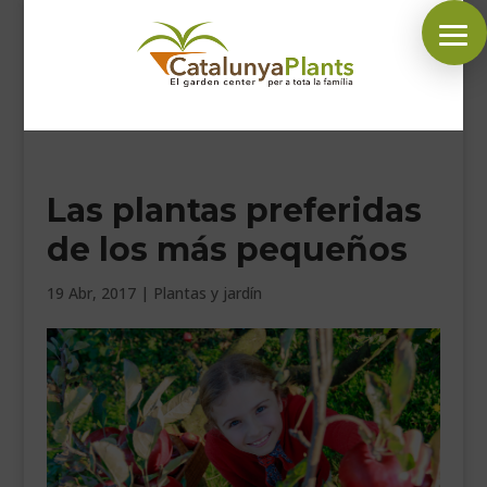
SÍGUENOS EN:
Las plantas preferidas
INICIO
de los más pequeños
PLANTAS
COMPLEMENTOS JARDÍN
19 Abr, 2017
|
Plantas y jardín
MASCOTAS
DECORACIÓN
HORARIO GARDEN
CONTACTAR
BLOG