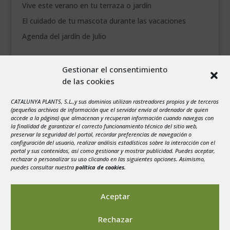
Vive este verano en tu terraza o jardín
El cuidado de tu mascota durante las vacaciones
Agenda del jardín de Julio
agosto 2026
Gestionar el consentimiento
L
M
X
J
V
S
D
de las cookies
1
2
3
4
5
6
7
8
9
CATALUNYA PLANTS, S.L.,y sus dominios utilizan rastreadores propios y de terceros
(pequeños archivos de información que el servidor envía al ordenador de quien
10
11
12
13
14
15
16
accede a la página) que almacenan y recuperan información cuando navegas con
la finalidad de garantizar el correcto funcionamiento técnico del sitio web,
17
18
19
20
21
22
23
preservar la seguridad del portal, recordar preferencias de navegación o
configuración del usuario, realizar análisis estadísticos sobre la interacción con el
24
25
26
27
28
29
30
portal y sus contenidos, así como gestionar y mostrar publicidad. Puedes aceptar,
rechazar o personalizar su uso clicando en las siguientes opciones. Asimismo,
31
puedes consultar nuestra
política de cookies
.
« Jul
Aceptar
Rechazar