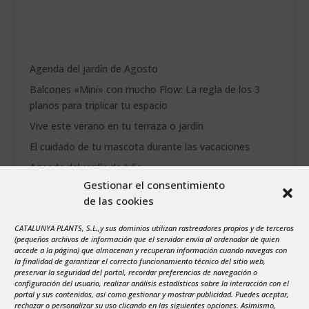
Agenda del jardín de Agosto
Balcones «Mini» con mucho Flow: La regla de los 3
planos para triplicar tu espacio
Vive este verano en tu terraza o jardín
El cuidado de tu mascota durante las vacaciones
Agenda del jardín de Julio
Gestionar el consentimiento
de las cookies
agosto 2026
L
M
X
J
V
S
D
CATALUNYA PLANTS, S.L.,y sus dominios utilizan rastreadores propios y de terceros
1
2
(pequeños archivos de información que el servidor envía al ordenador de quien
accede a la página) que almacenan y recuperan información cuando navegas con
3
4
5
6
7
8
9
la finalidad de garantizar el correcto funcionamiento técnico del sitio web,
preservar la seguridad del portal, recordar preferencias de navegación o
10
11
12
13
14
15
16
configuración del usuario, realizar análisis estadísticos sobre la interacción con el
portal y sus contenidos, así como gestionar y mostrar publicidad. Puedes aceptar,
17
18
19
20
21
22
23
rechazar o personalizar su uso clicando en las siguientes opciones. Asimismo,