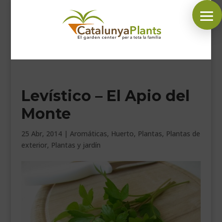
SÍGUENOS EN:
Levístico – El Apio del
INICIO
Monte
PLANTAS
COMPLEMENTOS JARDÍN
25 Abr, 2014
|
Aromáticas
,
Huerto
,
Plantas
,
Plantas de
exterior
,
Plantas y jardín
MASCOTAS
DECORACIÓN
HORARIO GARDEN
CONTACTAR
BLOG