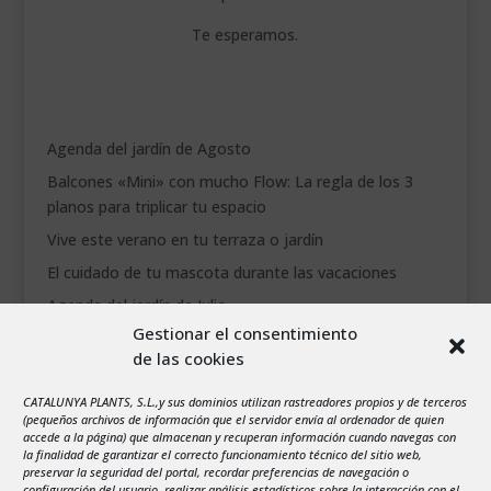
Te esperamos.
Agenda del jardín de Agosto
Balcones «Mini» con mucho Flow: La regla de los 3
planos para triplicar tu espacio
Vive este verano en tu terraza o jardín
El cuidado de tu mascota durante las vacaciones
Agenda del jardín de Julio
Gestionar el consentimiento
de las cookies
agosto 2026
L
M
X
J
V
S
D
CATALUNYA PLANTS, S.L.,y sus dominios utilizan rastreadores propios y de terceros
1
2
(pequeños archivos de información que el servidor envía al ordenador de quien
accede a la página) que almacenan y recuperan información cuando navegas con
3
4
5
6
7
8
9
la finalidad de garantizar el correcto funcionamiento técnico del sitio web,
preservar la seguridad del portal, recordar preferencias de navegación o
10
11
12
13
14
15
16
configuración del usuario, realizar análisis estadísticos sobre la interacción con el