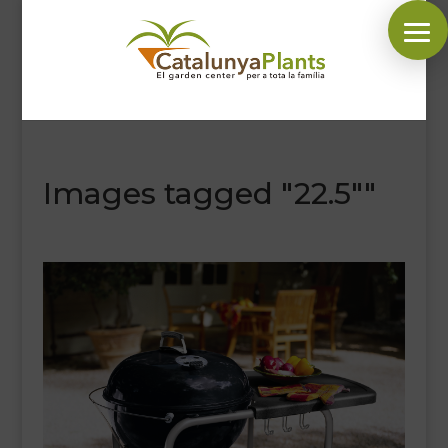
SÍGUENOS EN:
Images tagged "22.5""
INICIO
PLANTAS
COMPLEMENTOS JARDÍN
MASCOTAS
DECORACIÓN
HORARIO GARDEN
CONTACTAR
BLOG