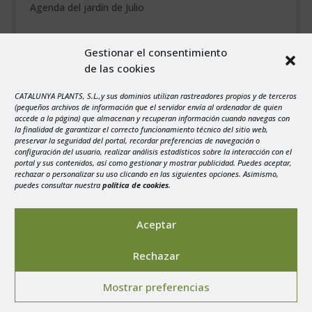
Agenda del jardín de Julio
agosto 2026
Gestionar el consentimiento
L
M
X
J
V
S
D
de las cookies
1
2
CATALUNYA PLANTS, S.L.,y sus dominios utilizan rastreadores propios y de terceros
3
4
5
6
7
8
9
(pequeños archivos de información que el servidor envía al ordenador de quien
10
11
12
13
14
15
16
accede a la página) que almacenan y recuperan información cuando navegas con
la finalidad de garantizar el correcto funcionamiento técnico del sitio web,
17
18
19
20
21
22
23
preservar la seguridad del portal, recordar preferencias de navegación o
configuración del usuario, realizar análisis estadísticos sobre la interacción con el
24
25
26
27
28
29
30
portal y sus contenidos, así como gestionar y mostrar publicidad. Puedes aceptar,
rechazar o personalizar su uso clicando en las siguientes opciones. Asimismo,
31
puedes consultar nuestra
política de cookies
.
« Jul
Aceptar
Rechazar
Aviso legal
-
Política de privacidad
-
Politica de
Mostrar preferencias
Cookies