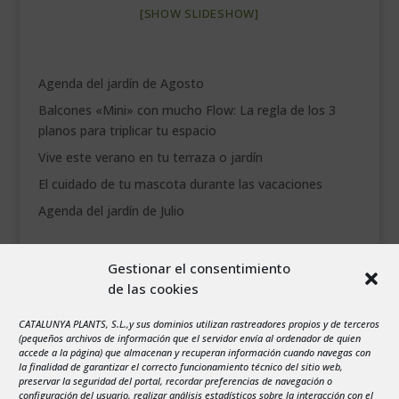
[SHOW SLIDESHOW]
___________________________
VEURE EN CATALÀ
Agenda del jardín de Agosto
Balcones «Mini» con mucho Flow: La regla de los 3
planos para triplicar tu espacio
Vive este verano en tu terraza o jardín
El cuidado de tu mascota durante las vacaciones
Agenda del jardín de Julio
agosto 2026
Gestionar el consentimiento
L
M
X
J
V
S
D
de las cookies
1
2
CATALUNYA PLANTS, S.L.,y sus dominios utilizan rastreadores propios y de terceros
3
4
5
6
7
8
9
(pequeños archivos de información que el servidor envía al ordenador de quien
10
11
12
13
14
15
16
accede a la página) que almacenan y recuperan información cuando navegas con
la finalidad de garantizar el correcto funcionamiento técnico del sitio web,
17
18
19
20
21
22
23
preservar la seguridad del portal, recordar preferencias de navegación o
configuración del usuario, realizar análisis estadísticos sobre la interacción con el