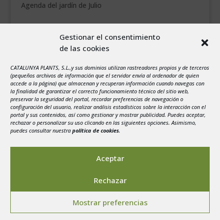
Agenda del jardín de Julio
agosto 2026
Gestionar el consentimiento
L
M
X
J
V
S
D
de las cookies
1
2
CATALUNYA PLANTS, S.L.,y sus dominios utilizan rastreadores propios y de terceros
3
4
5
6
7
8
9
(pequeños archivos de información que el servidor envía al ordenador de quien
10
11
12
13
14
15
16
accede a la página) que almacenan y recuperan información cuando navegas con
la finalidad de garantizar el correcto funcionamiento técnico del sitio web,
17
18
19
20
21
22
23
preservar la seguridad del portal, recordar preferencias de navegación o
configuración del usuario, realizar análisis estadísticos sobre la interacción con el
24
25
26
27
28
29
30
portal y sus contenidos, así como gestionar y mostrar publicidad. Puedes aceptar,
rechazar o personalizar su uso clicando en las siguientes opciones. Asimismo,
31
puedes consultar nuestra
política de cookies
.
« Jul
Aceptar
Rechazar
Aviso legal
-
Política de privacidad
-
Politica de
Mostrar preferencias
Cookies