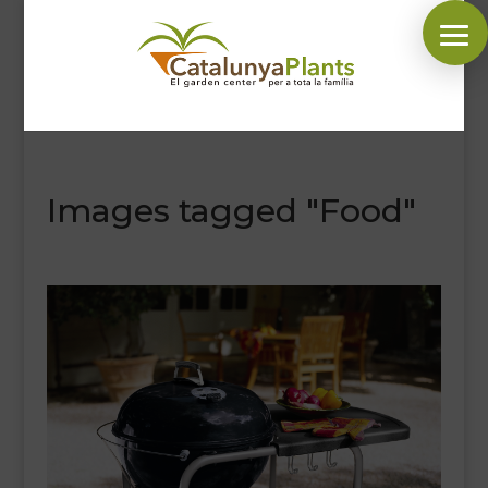
SÍGUENOS EN:
Images tagged "Food"
INICIO
PLANTAS
COMPLEMENTOS JARDÍN
MASCOTAS
DECORACIÓN
HORARIO GARDEN
CONTACTAR
BLOG