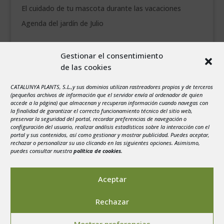
El cuidado de tu mascota durante las vacaciones
Agenda del jardín de Julio
agosto 2026
Gestionar el consentimiento
L
M
X
J
V
S
D
de las cookies
1
2
CATALUNYA PLANTS, S.L.,y sus dominios utilizan rastreadores propios y de terceros
3
4
5
6
7
8
9
(pequeños archivos de información que el servidor envía al ordenador de quien
10
11
12
13
14
15
16
accede a la página) que almacenan y recuperan información cuando navegas con
la finalidad de garantizar el correcto funcionamiento técnico del sitio web,
17
18
19
20
21
22
23
preservar la seguridad del portal, recordar preferencias de navegación o
configuración del usuario, realizar análisis estadísticos sobre la interacción con el
24
25
26
27
28
29
30
portal y sus contenidos, así como gestionar y mostrar publicidad. Puedes aceptar,
rechazar o personalizar su uso clicando en las siguientes opciones. Asimismo,
31
puedes consultar nuestra
política de cookies
.
« Jul
Aceptar
Rechazar
Aviso legal
-
Política de privacidad
-
Politica de
Mostrar preferencias