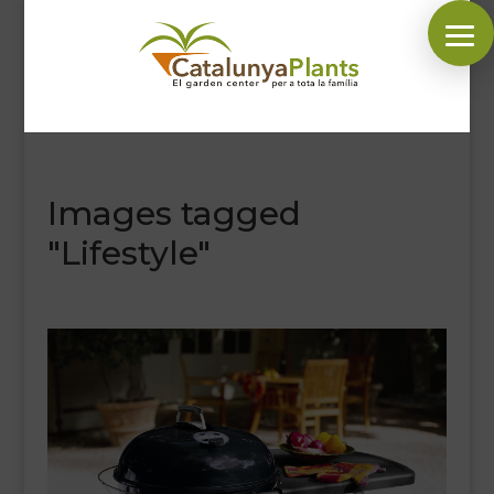
SÍGUENOS EN:
Images tagged
INICIO
"Lifestyle"
PLANTAS
COMPLEMENTOS JARDÍN
MASCOTAS
DECORACIÓN
HORARIO GARDEN
CONTACTAR
BLOG