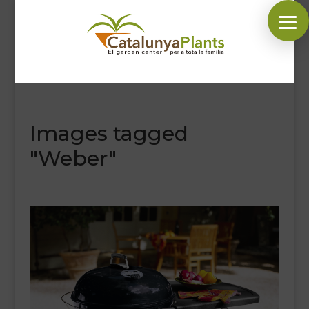
SÍGUENOS EN:
Images tagged
INICIO
"Weber"
PLANTAS
COMPLEMENTOS JARDÍN
MASCOTAS
DECORACIÓN
HORARIO GARDEN
CONTACTAR
BLOG