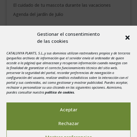
El cuidado de tu mascota durante las vacaciones
Agenda del jardín de Julio
agosto 2026
Gestionar el consentimiento
L
M
X
J
V
S
D
de las cookies
1
2
CATALUNYA PLANTS, S.L.,y sus dominios utilizan rastreadores propios y de terceros
3
4
5
6
7
8
9
(pequeños archivos de información que el servidor envía al ordenador de quien
10
11
12
13
14
15
16
accede a la página) que almacenan y recuperan información cuando navegas con
la finalidad de garantizar el correcto funcionamiento técnico del sitio web,
17
18
19
20
21
22
23
preservar la seguridad del portal, recordar preferencias de navegación o
configuración del usuario, realizar análisis estadísticos sobre la interacción con el
24
25
26
27
28
29
30
portal y sus contenidos, así como gestionar y mostrar publicidad. Puedes aceptar,
rechazar o personalizar su uso clicando en las siguientes opciones. Asimismo,
31
puedes consultar nuestra
política de cookies
.
« Jul
Aceptar
Rechazar
Aviso legal
-
Política de privacidad
-
Politica de
Mostrar preferencias