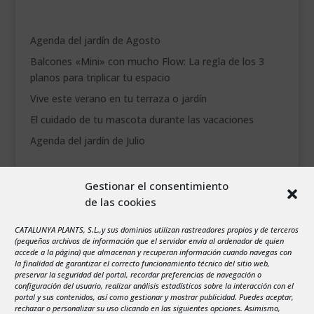
___________________________
Agenda del jardín de Agosto
VEURE EN CATALÀ
Balcones «Mini» con mucho Flow: La regla de los 3
planos para triplicar tu espacio
Vive este verano en tu terraza o jardín
El cuidado de tu mascota durante las vacaciones
Agenda del jardín de Julio
agosto 2026
Gestionar el consentimiento
L
M
X
J
V
S
D
de las cookies
1
2
CATALUNYA PLANTS, S.L.,y sus dominios utilizan rastreadores propios y de terceros
3
4
5
6
7
8
9
(pequeños archivos de información que el servidor envía al ordenador de quien
10
11
12
13
14
15
16
accede a la página) que almacenan y recuperan información cuando navegas con
la finalidad de garantizar el correcto funcionamiento técnico del sitio web,
17
18
19
20
21
22
23
preservar la seguridad del portal, recordar preferencias de navegación o
configuración del usuario, realizar análisis estadísticos sobre la interacción con el
24
25
26
27
28
29
30
portal y sus contenidos, así como gestionar y mostrar publicidad. Puedes aceptar,
rechazar o personalizar su uso clicando en las siguientes opciones. Asimismo,
31