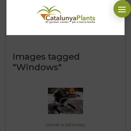
SÍGUENOS EN:
Images tagged
INICIO
"Windows"
PLANTAS
COMPLEMENTOS JARDÍN
MASCOTAS
DECORACIÓN
HORARIO GARDEN
CONTACTAR
[SHOW SLIDESHOW]
BLOG