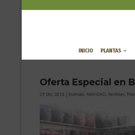
INICIO
PLANTAS
Oferta Especial en 
27 Dic, 2013
|
bonsais
,
NAVIDAD
,
Notícias
,
Plan