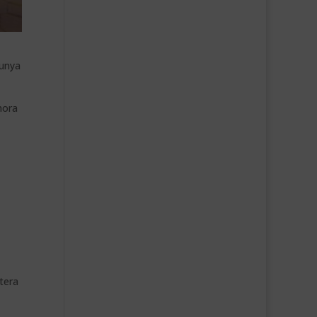
lunya
hora
tera