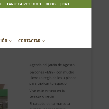
L
TARJETA PETFOOD
BLOG
| CAT
IÓN
CONTACTAR
Agenda del jardín de Agosto
Balcones «Mini» con mucho
Flow: La regla de los 3 planos
para triplicar tu espacio
Vive este verano en tu
terraza o jardín
El cuidado de tu mascota