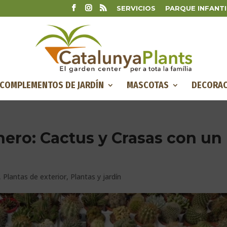
SERVICIOS
PARQUE INFANTI
COMPLEMENTOS DE JARDÍN
MASCOTAS
DECORAC
nero: Cactus y Crasas con un
,
Plantas de exterior
,
Plantas y jardín