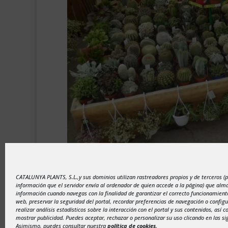
CATALUNYA PLANTS, S.L.,y sus dominios utilizan rastreadores propios y de terceros (
información que el servidor envía al ordenador de quien accede a la página) que al
información cuando navegas con la finalidad de garantizar el correcto funcionamiento
web, preservar la seguridad del portal, recordar preferencias de navegación o configu
realizar análisis estadísticos sobre la interacción con el portal y sus contenidos, así 
mostrar publicidad. Puedes aceptar, rechazar o personalizar su uso clicando en las si
Asimismo, puedes consultar nuestra
política de cookies
.