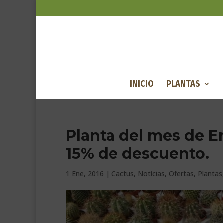
INICIO
PLANTAS
Planta del mes de E
15% de descuento.
1 Ene, 2016
|
Cactus
,
Notícias
,
Ofertas
,
Plantas