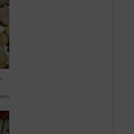
os
haros