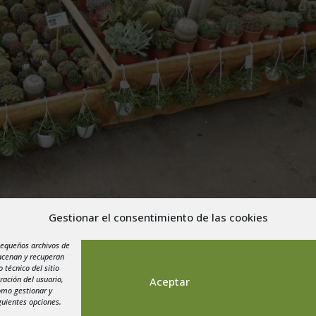
Gestionar el consentimiento de las cookies
Esperamos vuestra visita.
pequeños archivos de
macenan y recuperan
 técnico del sitio
ración del usuario,
Aceptar
como gestionar y
guientes opciones.