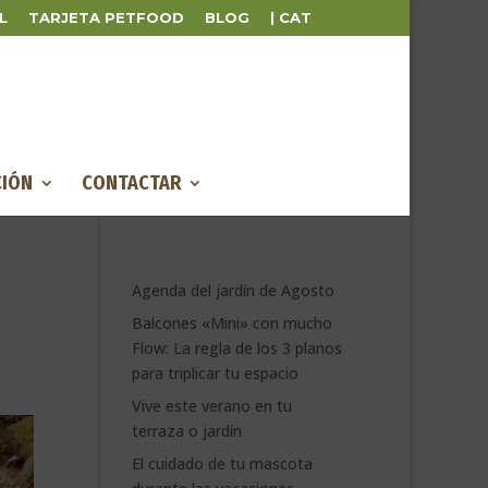
L
TARJETA PETFOOD
BLOG
| CAT
IÓN
CONTACTAR
Agenda del jardín de Agosto
Balcones «Mini» con mucho
Flow: La regla de los 3 planos
para triplicar tu espacio
Vive este verano en tu
terraza o jardín
El cuidado de tu mascota