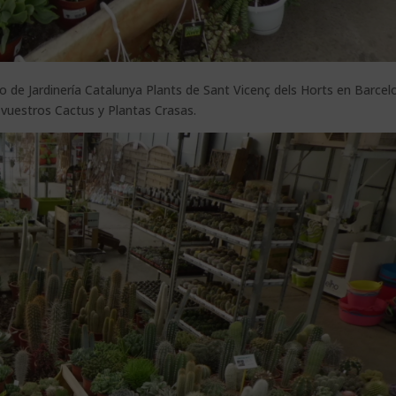
o de Jardinería Catalunya Plants de Sant Vicenç dels Horts en Barcel
vuestros Cactus y Plantas Crasas.